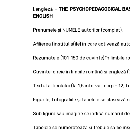
l.engleză –
THE PSYCHOPEDAGOGICAL BAS
ENGLISH
Prenumele şi NUMELE autorilor (complet).
Afilierea (instituţia(ile) în care activează autor
Rezumatele (101-150 de cuvinte) în limbile r
Cuvinte-cheie în limbile română şi engleză (
Textul articolului (la 1,5 interval, corp – 1
Figurile, fotografiile şi tabelele se plasează 
Sub figură sau imagine se indică numărul de 
Tabelele se numerotează şi trebuie să fie înso