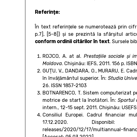
Referințe:
În text referinţele se numerotează prin cif
p.7], [5-8]) şi se prezintă la sfârşitul art
conform ordinii citărilor în text
. Sursele bi
ROJCO, A. at al.
Prestaţiile sociale şi 
Moldova
. Chişinău: IEFS, 2011. 156 p. 
GUŢU, V., DANDARA, O., MURARU, E. Cadru
în învăţământul superior. În:
Studia Univer
26. ISSN 1857-2103
BOTNARENCO, T. Sistem computerizat pentr
motrice de start la înotători. În:
Sportul 
intern., 12-15 sept. 2011.
Chişinău: USEFS, 
Consiliul Europei. Cadrul financiar m
17.12.2020. Disponibil: https:/
releases/2020/12/17/multiannual-finan
[Accesat: 05.03.2022]