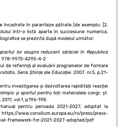
re încadrate în paranteze pătrate (de exemplu: [2,
icolului într-o listă aparte în succesiune numerică,
bliografice se prezintă după modelul următor:
impactul lor asupra reducerii sărăciei în Republica
ISBN 978-9975-4295-4-2
l de referinţă al evaluării programelor de formare
sitatis. Seria Ştiinţe ale Educaţiei
. 2007. nr.5, p.21-
u investigarea şi dezvoltarea rapidităţii reacţiei
olimpic şi sportul pentru toţi
: materialele congr. şt.
2011, vol.1, p.196-198.
ultianual pentru perioada 2021-2027, adoptat la
/www.consilium.europa.eu/ro/press/press-
cial-framework-for-2021-2027-adopted/pdf