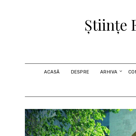
Skip
to
Științe
content
ACASĂ
DESPRE
ARHIVA
CO