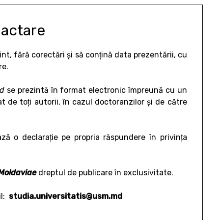
dactare
cint, fără corectări şi să conţină data prezentării, cu
re.
d
se prezintă în format electronic împreună cu un
de toţi autorii, în cazul doctoranzilor și de către
ază o declaraţie pe propria răspundere în privinţa
Moldaviae
dreptul de publicare în exclusivitate.
il:
studia.universitatis@usm.md