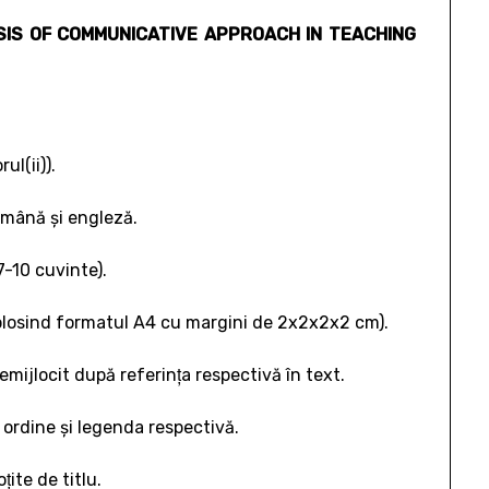
IS OF COMMUNICATIVE APPROACH IN TEACHING
ul(ii)).
omână şi engleză.
7-10 cuvinte).
2, folosind formatul A4 cu margini de 2x2x2x2 cm).
nemijlocit după referinţa respectivă în text.
ordine şi legenda respectivă.
ţite de titlu.