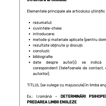
Elementele principale ale articolului ştiinţific
rezumatul;
cuvintele-cheie;
introducere;
metode şi materiale aplicate (pentru domeni
rezultate obţinute şi discuţii;
concluzii;
bibliografie;
date despre autor(i): se indică
corespondent (telefoanele de contact, e-
autorilor).
TITLUL (se culege cu majuscule) în limba engle
Ex.: l.română –
DETERMINĂRI PSIHOPE
PREDAREA LIMBII ENGLEZE