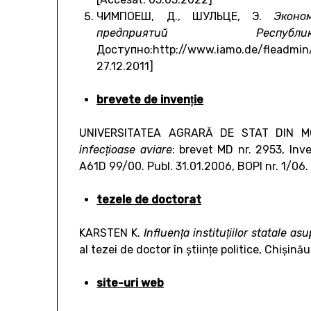
ЧИМПОЕШ, Д., ШУЛЬЦЕ, Э.
Эконо
предприятий Респу
Доступно:http://www.iamo.de/flead
27.12.2011]
brevete de invenţie
UNIVERSITATEA AGRARĂ DE STAT DIN 
infecţioase aviare
: brevet MD nr. 2953, Inv
A61D 99/00. Publ. 31.01.2006, BOPI nr. 1/06.
tezele de doctorat
KARSTEN K.
Influenţa instituţiilor
statale asup
al tezei de doctor în ştiinţe politice, Chişinău
site-uri web