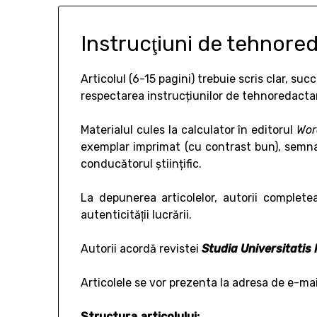
Instrucţiuni de tehnore
Articolul (6-15 pagini) trebuie scris clar, suc
respectarea instrucțiunilor de tehnoredacta
Materialul cules la calculator în editorul
Wor
exemplar imprimat (cu contrast bun), semnat 
conducătorul științific.
La depunerea articolelor, autorii complete
autenticităţii lucrării.
Autorii acordă revistei
Studia Universitatis
Articolele se vor prezenta la adresa de e-ma
Structura articolului: