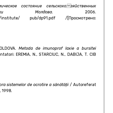
мическое состояние сельскохозяйственных
блики Молдова
. 2006.
min/institute/ pub/dp91.pdf /[Просмотрено:
MOLDOVA.
Metoda de imunoprof laxie a bursitei
entatori: EREMIA, N., STARCIUC, N., DABIJA, T. CIB
ra sistemelor de ocrotire a sănătăţii
/ Autoreferat
, 1998.