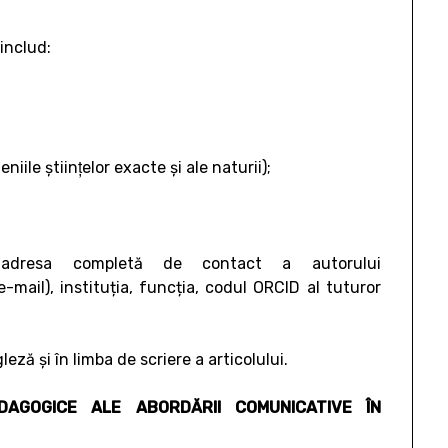
 includ:
ile ştiinţelor exacte şi ale naturii);
 adresa completă de contact a autorului
mail), instituția, funcția, codul ORCID al tuturor
ză şi în limba de scriere a articolului.
DAGOGICE ALE ABORDĂRII COMUNICATIVE ÎN