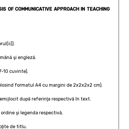
IS OF COMMUNICATIVE APPROACH IN TEACHING
ul(ii)).
omână şi engleză.
7-10 cuvinte).
2, folosind formatul A4 cu margini de 2x2x2x2 cm).
nemijlocit după referinţa respectivă în text.
ordine şi legenda respectivă.
ţite de titlu.