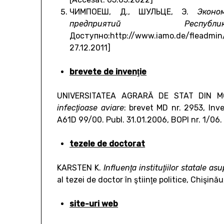
ЧИМПОЕШ, Д., ШУЛЬЦЕ, Э.
Эконо
предприятий Респу
Доступно:http://www.iamo.de/flead
27.12.2011]
brevete de invenţie
UNIVERSITATEA AGRARĂ DE STAT DIN 
infecţioase aviare
: brevet MD nr. 2953, Inv
A61D 99/00. Publ. 31.01.2006, BOPI nr. 1/06.
tezele de doctorat
KARSTEN K.
Influenţa instituţiilor
statale asup
al tezei de doctor în ştiinţe politice, Chişinău
site-uri web