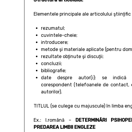
Elementele principale ale articolului ştiinţific
rezumatul;
cuvintele-cheie;
introducere;
metode şi materiale aplicate (pentru domeni
rezultate obţinute şi discuţii;
concluzii;
bibliografie;
date despre autor(i): se indică
corespondent (telefoanele de contact, e-
autorilor).
TITLUL (se culege cu majuscule) în limba engle
Ex.: l.română –
DETERMINĂRI PSIHOPE
PREDAREA LIMBII ENGLEZE