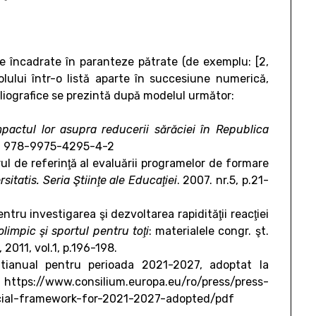
re încadrate în paranteze pătrate (de exemplu: [2,
icolului într-o listă aparte în succesiune numerică,
bliografice se prezintă după modelul următor:
impactul lor asupra reducerii sărăciei în Republica
ISBN 978-9975-4295-4-2
l de referinţă al evaluării programelor de formare
sitatis. Seria Ştiinţe ale Educaţiei
. 2007. nr.5, p.21-
u investigarea şi dezvoltarea rapidităţii reacţiei
olimpic şi sportul pentru toţi
: materialele congr. şt.
2011, vol.1, p.196-198.
ultianual pentru perioada 2021-2027, adoptat la
/www.consilium.europa.eu/ro/press/press-
cial-framework-for-2021-2027-adopted/pdf