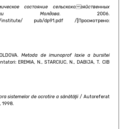
мическое состояние сельскохозяйственных
блики Молдова
. 2006.
min/institute/ pub/dp91.pdf /[Просмотрено:
MOLDOVA.
Metoda de imunoprof laxie a bursitei
entatori: EREMIA, N., STARCIUC, N., DABIJA, T. CIB
ra sistemelor de ocrotire a sănătăţii
/ Autoreferat
, 1998.