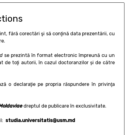
ctions
cint, fără corectări şi să conţină data prezentării, cu
re.
d
se prezintă în format electronic împreună cu un
de toţi autorii, în cazul doctoranzilor și de către
ază o declaraţie pe propria răspundere în privinţa
Moldaviae
dreptul de publicare în exclusivitate.
il:
studia.universitatis@usm.md