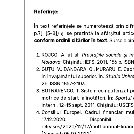
Referințe:
În text referinţele se numerotează prin cif
p.7], [5-8]) şi se prezintă la sfârşitul art
conform ordinii citărilor în text
. Sursele bi
ROJCO, A. at al.
Prestaţiile sociale şi 
Moldova
. Chişinău: IEFS, 2011. 156 p. 
GUŢU, V., DANDARA, O., MURARU, E. Cadru
în învăţământul superior. În:
Studia Univer
26. ISSN 1857-2103
BOTNARENCO, T. Sistem computerizat pentr
motrice de start la înotători. În:
Sportul 
intern., 12-15 sept. 2011.
Chişinău: USEFS, 
Consiliul Europei. Cadrul financiar m
17.12.2020. Disponibil: https:/
releases/2020/12/17/multiannual-finan
[Accesat: 05.03.2022]