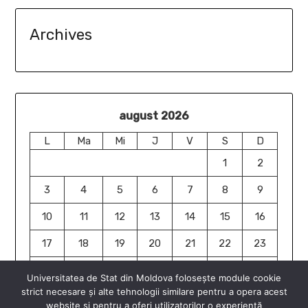
Archives
august 2026
L
Ma
Mi
J
V
S
D
1
2
3
4
5
6
7
8
9
10
11
12
13
14
15
16
17
18
19
20
21
22
23
24
25
26
27
28
29
30
Universitatea de Stat din Moldova folosește module cookie
strict necesare și alte tehnologii similare pentru a opera acest
31
website și pentru a oferi utilizatorilor o experiență