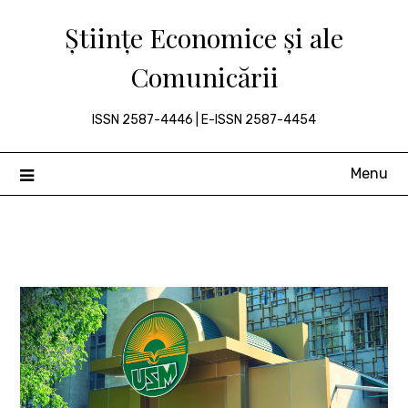
Skip
Științe Economice și ale
to
content
Comunicării
ISSN 2587-4446 | E-ISSN 2587-4454
Menu