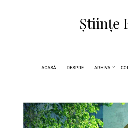
Skip
to
Științe
content
ACASĂ
DESPRE
ARHIVA
CO