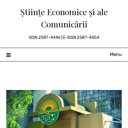
Skip
Științe Economice și ale
to
content
Comunicării
ISSN 2587-4446 | E-ISSN 2587-4454
Menu