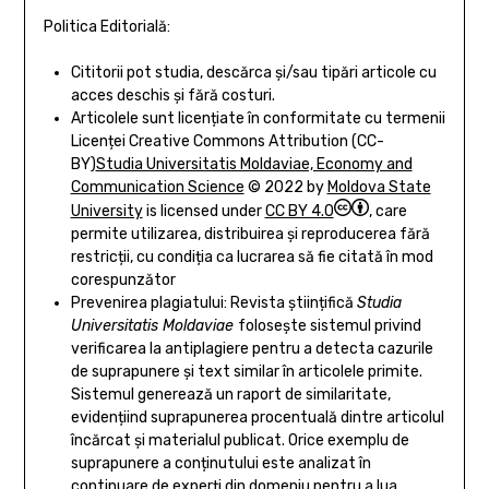
Politica Editorială:
Cititorii pot studia, descărca și/sau tipări articole cu
acces deschis și fără costuri.
Articolele sunt licențiate în conformitate cu termenii
Licenței Creative Commons Attribution (CC-
BY)
Studia Universitatis Moldaviae, Economy and
Communication Science
© 2022 by
Moldova State
University
is licensed under
CC BY 4.0
, care
permite utilizarea, distribuirea și reproducerea fără
restricții, cu condiția ca lucrarea să fie citată în mod
corespunzător
Prevenirea plagiatului: Revista științifică
Studia
Universitatis Moldaviae
folosește sistemul privind
verificarea la antiplagiere pentru a detecta cazurile
de suprapunere și text similar în articolele primite.
Sistemul generează un raport de similaritate,
evidențiind suprapunerea procentuală dintre articolul
încărcat și materialul publicat. Orice exemplu de
suprapunere a conținutului este analizat în
continuare de experți din domeniu pentru a lua