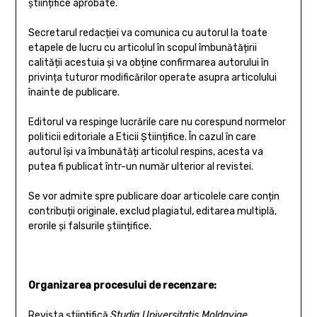
științifice aprobate.
Secretarul redacției va comunica cu autorul la toate
etapele de lucru cu articolul în scopul îmbunătățirii
calității acestuia și va obține confirmarea autorului în
privința tuturor modificărilor operate asupra articolului
înainte de publicare.
Editorul va respinge lucrările care nu corespund normelor
politicii editoriale a Eticii Științifice. În cazul în care
autorul își va îmbunătăți articolul respins, acesta va
putea fi publicat într-un număr ulterior al revistei.
Se vor admite spre publicare doar articolele care conțin
contribuții originale, exclud plagiatul, editarea multiplă,
erorile și falsurile științifice.
Organizarea procesului de recenzare:
Revista științifică
Studia Universitatis Moldaviae