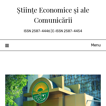
Skip
Științe Economice și ale
to
content
Comunicării
ISSN 2587-4446 | E-ISSN 2587-4454
Menu