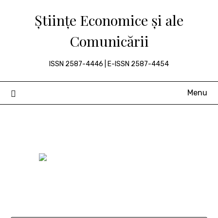
Skip
Științe Economice și ale
to
content
Comunicării
ISSN 2587-4446 | E-ISSN 2587-4454
Menu