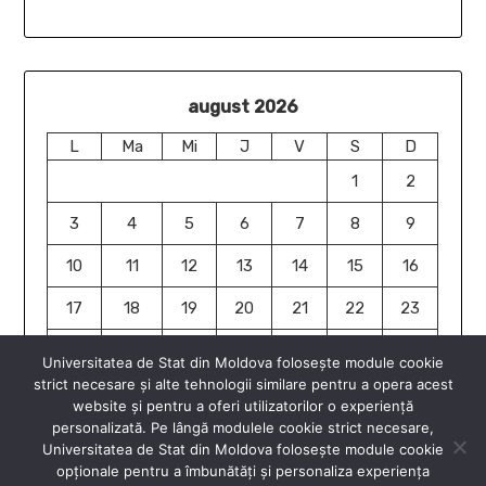
august 2026
L
Ma
Mi
J
V
S
D
1
2
3
4
5
6
7
8
9
10
11
12
13
14
15
16
17
18
19
20
21
22
23
24
25
26
27
28
29
30
Universitatea de Stat din Moldova folosește module cookie
strict necesare și alte tehnologii similare pentru a opera acest
31
website și pentru a oferi utilizatorilor o experiență
« iun.
personalizată. Pe lângă modulele cookie strict necesare,
Universitatea de Stat din Moldova folosește module cookie
opționale pentru a îmbunătăți și personaliza experiența