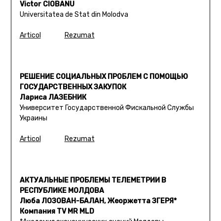
Victor CIOBANU
Universitatea de Stat din Molodva
Articol
Rezumat
РЕШЕНИЕ СОЦИАЛЬНЫХ ПРОБЛЕМ С ПОМОЩЬЮ
ГОСУДАРСТВЕННЫХ ЗАКУПОК
Лариса ЛАЗЕБНИК
Университет Государственной Фискальной Службы
Украины
Articol
Rezumat
АКТУАЛЬНЫЕ ПРОБЛЕМЫ ТЕЛЕМЕТРИИ В
РЕСПУБЛИКЕ МОЛДОВА
Люба ЛОЗОВАН-БАЛАН, Жеоржетта ЗГЕРЯ*
Компания TV MR MLD