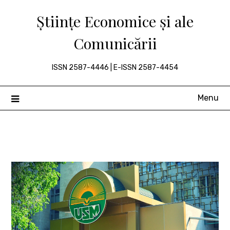
Skip
Științe Economice și ale
to
content
Comunicării
ISSN 2587-4446 | E-ISSN 2587-4454
Menu