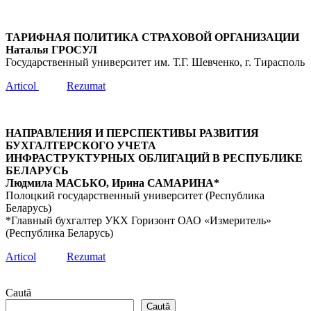
ТАРИФНАЯ ПОЛИТИКА СТРАХОВОЙ ОРГАНИЗАЦИИ
Наталья ГРОСУЛ
Государственный университет им. Т.Г. Шевченко, г. Тирасполь
Articol
Rezumat
НАПРАВЛЕНИЯ И ПЕРСПЕКТИВЫ РАЗВИТИЯ
БУХГАЛТЕРСКОГО УЧЕТА
ИНФРАСТРУКТУРНЫХ ОБЛИГАЦИЙ В РЕСПУБЛИКЕ
БЕЛАРУСЬ
Людмила МАСЬКО, Ирина САМАРИНА*
Полоцкий государственный университет (Республика
Беларусь)
*Главный бухгалтер УКХ Горизонт ОАО «Измеритель»
(Республика Беларусь)
Articol
Rezumat
Caută
Caută