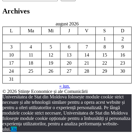
Archives
august 2026
L
Ma
Mi
J
V
S
D
1
2
3
4
5
6
7
8
9
10
11
12
13
14
15
16
17
18
19
20
21
22
23
24
25
26
27
28
29
30
31
« iun.
© 2026 Științe Economice și ale Comunicării
Universitatea de Stat din Moldova folosește module cookie strict
necesare și alte tehnologii similare pentru a opera acest website și
pentru a oferi utilizatorilor o experiență personalizată. Pe lângă
modulele cookie strict necesare, Universitatea de Stat din Moldova
folosește module cookie opționale pentru a îmbunătăți și personaliza
experiența utilizatorilor, pentru a analiza performanța website-
ului.
Ok