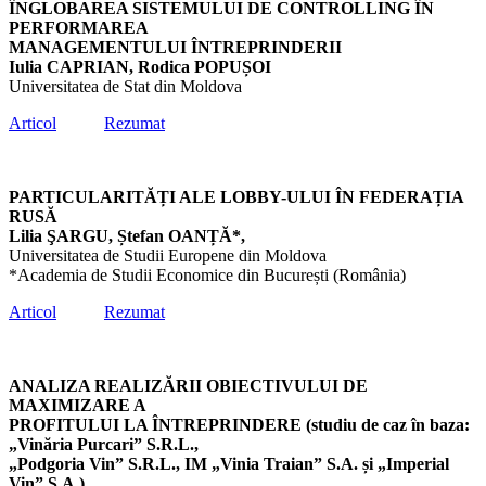
ÎNGLOBAREA SISTEMULUI DE CONTROLLING ÎN
PERFORMAREA
MANAGEMENTULUI ÎNTREPRINDERII
Iulia CAPRIAN, Rodica POPUȘOI
Universitatea de Stat din Moldova
Articol
Rezumat
PARTICULARITĂȚI ALE LOBBY-ULUI ÎN FEDERAȚIA
RUSĂ
Lilia ŞARGU, Ștefan OANȚĂ*,
Universitatea de Studii Europene din Moldova
*Academia de Studii Economice din București (România)
Articol
Rezumat
ANALIZA REALIZĂRII OBIECTIVULUI DE
MAXIMIZARE A
PROFITULUI LA ÎNTREPRINDERE (studiu de caz în baza:
„Vinăria Purcari” S.R.L.,
„Podgoria Vin” S.R.L., IM „Vinia Traian” S.A. și „Imperial
Vin” S.A.)