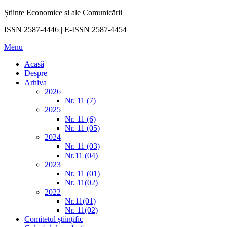
Skip
Științe Economice și ale Comunicării
to
ISSN 2587-4446 | E-ISSN 2587-4454
content
Menu
Acasă
Despre
Arhiva
2026
Nr. 11 (7)
2025
Nr. 11 (6)
Nr. 11 (05)
2024
Nr. 11 (03)
Nr.11 (04)
2023
Nr. 11 (01)
Nr. 11(02)
2022
Nr.11(01)
Nr. 11(02)
Comitetul științific