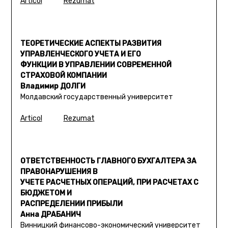
Articol
Rezumat
ТЕОРЕТИЧЕСКИЕ АСПЕКТЫ РАЗВИТИЯ
УПРАВЛЕНЧЕСКОГО УЧЕТА И ЕГО
ФУНКЦИИ В УПРАВЛЕНИИ СОВРЕМЕННОЙ
СТРАХОВОЙ КОМПАНИИ
Владимир ДОЛГИ
Молдавский государственный университет
Articol
Rezumat
ОТВЕТСТВЕННОСТЬ ГЛАВНОГО БУХГАЛТЕРА ЗА
ПРАВОНАРУШЕНИЯ В
УЧЕТЕ РАСЧЕТНЫХ ОПЕРАЦИЙ, ПРИ РАСЧЕТАХ С
БЮДЖЕТОМ И
РАСПРЕДЕЛЕНИИ ПРИБЫЛИ
Анна ДРАБАНИЧ
Винницкий финансово-экономический университет