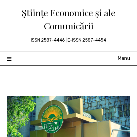
Skip
Științe Economice și ale
to
content
Comunicării
ISSN 2587-4446 | E-ISSN 2587-4454
Menu