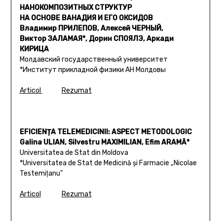
НАНОКОМПОЗИТНЫХ СТРУКТУР
НА ОСНОВЕ ВАНАДИЯ И ЕГО ОКСИДОВ
Владимир ПРИЛЕПОВ, Алексей ЧЕРНЫЙ,
Виктор ЗАЛАМАЯ*, Дорин СПОЯЛЭ, Аркади
КИРИЦА
Молдавский государственный университет
*Институт прикладной физики АН Молдовы
Articol
Rezumat
EFICIENȚA TELEMEDICINII: ASPECT METODOLOGIC
Galina ULIAN, Silvestru MAXIMILIAN, Efim ARAMĂ*
Universitatea de Stat din Moldova
*Universitatea de Stat de Medicină şi Farmacie „Nicolae
Testemiţanu”
Articol
Rezumat