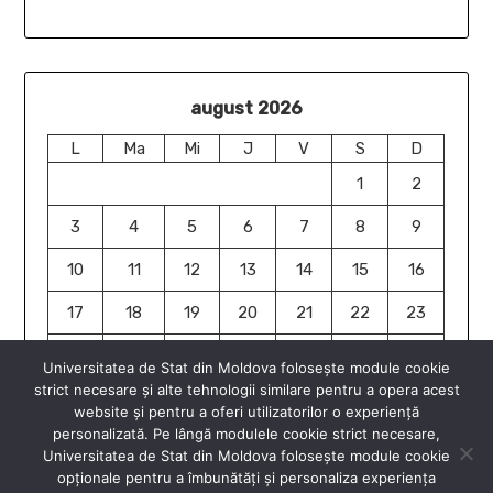
august 2026
L
Ma
Mi
J
V
S
D
1
2
3
4
5
6
7
8
9
10
11
12
13
14
15
16
17
18
19
20
21
22
23
24
25
26
27
28
29
30
Universitatea de Stat din Moldova folosește module cookie
strict necesare și alte tehnologii similare pentru a opera acest
31
website și pentru a oferi utilizatorilor o experiență
« iun.
personalizată. Pe lângă modulele cookie strict necesare,
Universitatea de Stat din Moldova folosește module cookie
opționale pentru a îmbunătăți și personaliza experiența