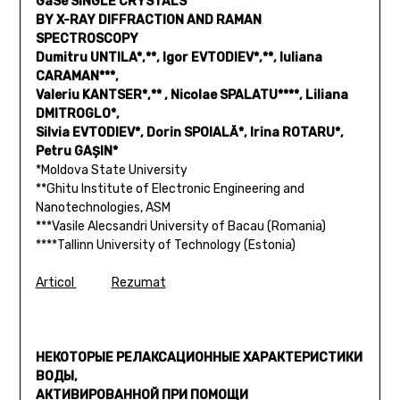
GaSe SINGLE CRYSTALS
BY X-RAY DIFFRACTION AND RAMAN
SPECTROSCOPY
Dumitru UNTILA*,**, Igor EVTODIEV*,**, Iuliana
CARAMAN***,
Valeriu KANTSER*,** , Nicolae SPALATU****, Liliana
DMITROGLO*,
Silvia EVTODIEV*, Dorin SPOIALĂ*, Irina ROTARU*,
Petru GAȘIN*
*Moldova State University
**Ghitu Institute of Electronic Engineering and
Nanotechnologies, ASM
***Vasile Alecsandri University of Bacau (Romania)
****Tallinn University of Technology (Estonia)
Articol
Rezumat
НЕКОТОРЫЕ РЕЛАКСАЦИОННЫЕ ХАРАКТЕРИСТИКИ
ВОДЫ,
АКТИВИРОВАННОЙ ПРИ ПОМОЩИ