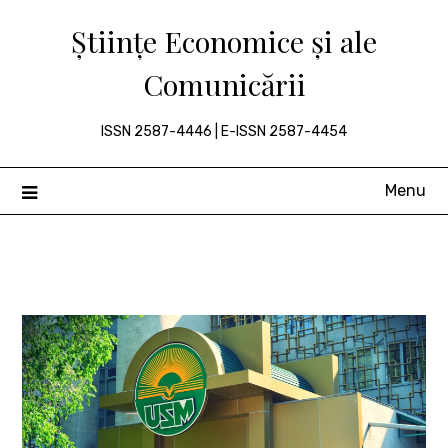
Skip
Științe Economice și ale
to
content
Comunicării
ISSN 2587-4446 | E-ISSN 2587-4454
Menu