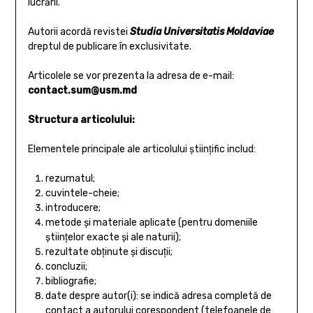
lucrării.
Autorii acordă revistei
Studia Universitatis
Moldaviae
dreptul de publicare în exclusivitate.
Articolele se vor prezenta la adresa de e-mail:
contact.sum@usm.md
Structura articolului:
Elementele principale ale articolului ştiinţific includ:
rezumatul;
cuvintele-cheie;
introducere;
metode şi materiale aplicate (pentru domeniile
ştiinţelor exacte şi ale naturii);
rezultate obţinute şi discuţii;
concluzii;
bibliografie;
date despre autor(i): se indică adresa completă de
contact a autorului corespondent (telefoanele de