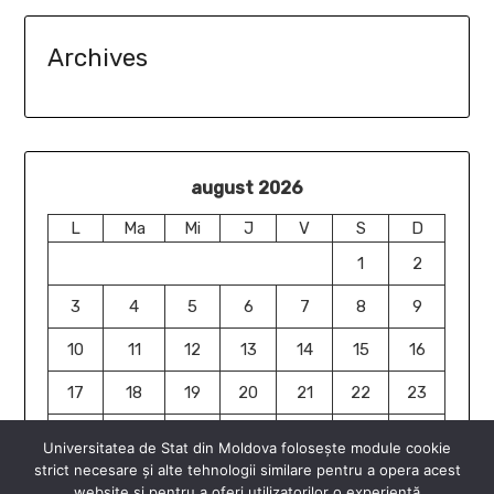
Archives
august 2026
L
Ma
Mi
J
V
S
D
1
2
3
4
5
6
7
8
9
10
11
12
13
14
15
16
17
18
19
20
21
22
23
24
25
26
27
28
29
30
Universitatea de Stat din Moldova folosește module cookie
strict necesare și alte tehnologii similare pentru a opera acest
31
website și pentru a oferi utilizatorilor o experiență