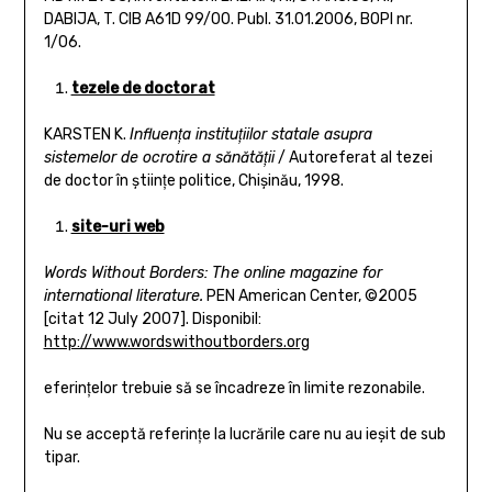
DABIJA, T. CIB A61D 99/00. Publ. 31.01.2006, BOPI nr.
1/06.
tezele de doctorat
KARSTEN K.
Influenţa instituţiilor
statale asupra
sistemelor de ocrotire a sănătăţii
/ Autoreferat al tezei
de doctor în ştiinţe politice, Chişinău, 1998.
site-uri web
Words Without Borders:
The online magazine for
international literature.
PEN American Center, ©2005
[citat 12 July 2007]. Disponibil:
http://www.wordswithoutborders.org
eferinţelor trebuie să se încadreze în limite rezonabile.
Nu se acceptă referinţe la lucrările care nu au ieşit de sub
tipar.