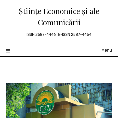
Skip
Științe Economice și ale
to
content
Comunicării
ISSN 2587-4446 | E-ISSN 2587-4454
Menu