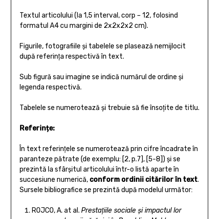
Textul articolului (la 1,5 interval, corp – 12, folosind
formatul A4 cu margini de 2x2x2x2 cm).
Figurile, fotografiile şi tabelele se plasează nemijlocit
după referinţa respectivă în text.
Sub figură sau imagine se indică numărul de ordine şi
legenda respectivă.
Tabelele se numerotează şi trebuie să fie însoţite de titlu.
Referințe:
În text referinţele se numerotează prin cifre încadrate în
paranteze pătrate (de exemplu: [2, p.7], [5-8]) şi se
prezintă la sfârşitul articolului într-o listă aparte în
succesiune numerică,
conform ordinii citărilor în text
.
Sursele bibliografice se prezintă după modelul următor:
ROJCO, A. at al.
Prestaţiile sociale şi impactul lor