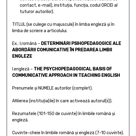
contact, e-mail), instituția, funcția, codul ORCID al
tuturor autorilor).
TITLUL (se culege cu majuscule) în limba engleză şi în
limba de scriere a articolului.
Ex.: l.română –
DETERMINĂRI PSIHOPEDAGOGICE ALE
ABORDĂRII COMUNICATIVE ÎN PREDAREA LIMBII
ENGLEZE
l.engleză –
THE PSYCHOPEDAGOGICAL BASIS OF
COMMUNICATIVE APPROACH IN TEACHING ENGLISH
Prenumele şi NUMELE autorilor (complet).
Afilierea (instituţia(ile) în care activează autorul(ii)).
Rezumatele (101-150 de cuvinte) în limbile română şi
engleză.
Cuvinte-cheie în limbile română şi engleză (7-10 cuvinte).