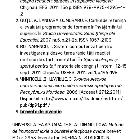
asupra reducerii sărăciei în Republica Moldova
.
Chişinău: IEFS, 2011. 156 p. ISBN 978-9975-4295-4-
2
GUŢU, V., DANDARA, O., MURARU, E. Cadrul de referinţă
al evaluării programelor de formare în învăţământul
superior. În:
Studia Universitatis. Seria Ştiinţe ale
Educaţiei
. 2007. nr.5, p.21-26. ISSN 1857-2103
BOTNARENCO, T. Sistem computerizat pentru
investigarea şi dezvoltarea rapidităţii reacţiei
motrice de start la înotători. În:
Sportul olimpic şi
sportul pentru toţi
: materialele congr. şt. intern., 12-15
sept. 2011. Chişinău: USEFS, 2011, vol.1, p.196-198.
ЧИМПОЕШ, Д., ШУЛЬЦЕ, Э.
Экономическое
состояние сельскохо­зяйственных предприятий
Республики Молдова
. 2006. [Accesat 27.12.2011]
Disponibil: http://www.iamo.de/fleadmin/institute/
pub/dp91.pdf /
brevete de invenţie
UNIVERSITATEA AGRARĂ DE STAT DIN MOLDOVA.
Metoda
de imunoprof laxie a bursitei infecţioase aviare
: brevet
MD nr. 2953, Inventatori: EREMIA, N., STARCIUC, N.,