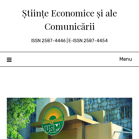
Skip
Științe Economice și ale
to
content
Comunicării
ISSN 2587-4446 | E-ISSN 2587-4454
Menu